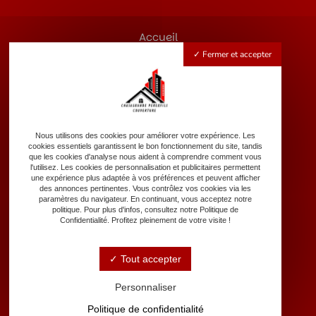
Accueil
Couverture
Fermer et accepter
Zinguerie
Rénovation de toiture
Nettoyage de toiture
Dépannage d’urgence
Nous utilisons des cookies pour améliorer votre expérience. Les
Nos réalisations
cookies essentiels garantissent le bon fonctionnement du site, tandis
Contact
que les cookies d'analyse nous aident à comprendre comment vous
l'utilisez. Les cookies de personnalisation et publicitaires permettent
une expérience plus adaptée à vos préférences et peuvent afficher
des annonces pertinentes. Vous contrôlez vos cookies via les
paramètres du navigateur. En continuant, vous acceptez notre
politique. Pour plus d'infos, consultez notre Politique de
Confidentialité. Profitez pleinement de votre visite !
18 Boulevard Guillet Maillet, 17100 Saintes
Tout accepter
Personnaliser
Politique de confidentialité