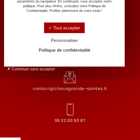
paramètres du navigateur. En continuant, vous acceptez notre
politique. Pour plus d'infos, consultez notre Politique de
Confidentialité. Profitez pleinement de votre visite !
18 Boulevard Guillet Maillet, 17100 Saintes
Tout accepter
Personnaliser
Politique de confidentialité
Lundi - Samedi : 7h30 - 21h
Dimanche : 9h - 17h
Continuer sans accepter
contact@chasagrande-saintes.fr
06 32 00 50 87