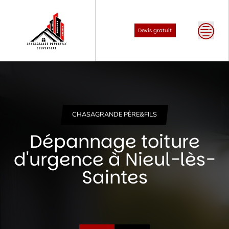
Skip
to
content
Devis gratuit
CHASAGRANDE PÈRE&FILS
Dépannage toiture
d'urgence à Nieul-lès-
Saintes