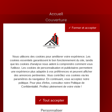
Accueil
Couverture
Zinguerie
Fermer et accepter
Rénovation de toiture
Nettoyage de toiture
Dépannage d’urgence
Nos réalisations
Contact
Nous utilisons des cookies pour améliorer votre expérience. Les
cookies essentiels garantissent le bon fonctionnement du site, tandis
que les cookies d'analyse nous aident à comprendre comment vous
l'utilisez. Les cookies de personnalisation et publicitaires permettent
une expérience plus adaptée à vos préférences et peuvent afficher
des annonces pertinentes. Vous contrôlez vos cookies via les
paramètres du navigateur. En continuant, vous acceptez notre
politique. Pour plus d'infos, consultez notre Politique de
Confidentialité. Profitez pleinement de votre visite !
18 Boulevard Guillet Maillet, 17100 Saintes
Tout accepter
Personnaliser