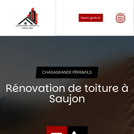
Skip
to
content
Devis gratuit
CHASAGRANDE PÈRE&FILS
Rénovation de toiture à
Saujon