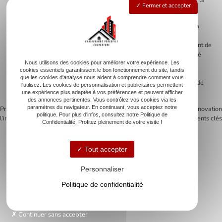
lichens retirés évitent la stagnation des eaux qui pourraient infiltrer la
Fermer et accepter
charpente.
L’intervention d’un expert limite les dégâts causés à la toiture par la
prolifération de micro-organismes. L’imperméabilisation avec un
traitement hydrofuge diminue les risques de fissures ou d’éclatement de
tuiles poreuses. Le démoussage permet donc de maintenir l’intégrité
structurelle de la toiture. Une toiture bien entretenue, nettoyée de
Nous utilisons des cookies pour améliorer votre expérience. Les
cookies essentiels garantissent le bon fonctionnement du site, tandis
manière professionnelle, garantit un logement protégé et pérenne.
que les cookies d'analyse nous aident à comprendre comment vous
C’est un investissement sur le long terme qui prévient des travaux de
l'utilisez. Les cookies de personnalisation et publicitaires permettent
réfection souvent coûteux.
une expérience plus adaptée à vos préférences et peuvent afficher
des annonces pertinentes. Vous contrôlez vos cookies via les
paramètres du navigateur. En continuant, vous acceptez notre
Previous:
Rénover votre toiture :
Next:
Calculer le prix de la rénovation
politique. Pour plus d'infos, consultez notre Politique de
l’importance de la couverture zinguerie
de toiture au m2 : les éléments clés
Navigation
Confidentialité. Profitez pleinement de votre visite !
de
Tout accepter
l’article
Personnaliser
Accueil
Politique de confidentialité
Couverture
Zinguerie
Rénovation de toiture
Continuer sans accepter