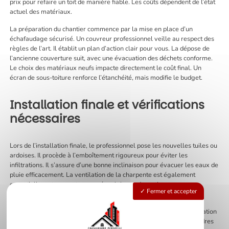
prix pour refaire un toit de manière fiable. Les coûts dépendent de l’état
actuel des matériaux.
La préparation du chantier commence par la mise en place d’un
échafaudage sécurisé. Un couvreur professionnel veille au respect des
règles de l’art. Il établit un plan d’action clair pour vous. La dépose de
l’ancienne couverture suit, avec une évacuation des déchets conforme.
Le choix des matériaux neufs impacte directement le coût final. Un
écran de sous-toiture renforce l’étanchéité, mais modifie le budget.
Installation finale et vérifications
nécessaires
Lors de l’installation finale, le professionnel pose les nouvelles tuiles ou
ardoises. Il procède à l’emboîtement rigoureux pour éviter les
infiltrations. Il s’assure d’une bonne inclinaison pour évacuer les eaux de
pluie efficacement. La ventilation de la charpente est également
essentielle, notamment pour prévenir la condensation.
Fermer et accepter
La finition de la zinguerie, comme les gouttières ou chéneaux, est
cruciale pour une bonne évacuation des eaux pluviales. Une vérification
complète suit. Le couvreur teste l’étanchéité et recherche les moindres