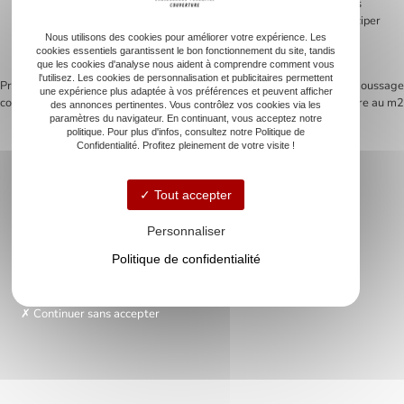
fuites éventuelles. L’artisan contrôle la qualité du travail fourni. Ces
étapes assurent la durabilité du toit et servent d’exemple pour anticiper
le prix d’une toiture réussie. Un professionnel garantit ainsi une
Nous utilisons des cookies pour améliorer votre expérience. Les
cookies essentiels garantissent le bon fonctionnement du site, tandis
réfection de la toiture conforme aux attentes.
que les cookies d'analyse nous aident à comprendre comment vous
l'utilisez. Les cookies de personnalisation et publicitaires permettent
Previous:
Couvreur réparation toiture :
Next:
Comprendre le tarif démoussage
une expérience plus adaptée à vos préférences et peuvent afficher
comment choisir le bon professionnel
toiture au m2
des annonces pertinentes. Vous contrôlez vos cookies via les
Navigation
paramètres du navigateur. En continuant, vous acceptez notre
politique. Pour plus d'infos, consultez notre Politique de
de
Confidentialité. Profitez pleinement de votre visite !
l’article
Tout accepter
Accueil
Couverture
Personnaliser
Zinguerie
Politique de confidentialité
Rénovation de toiture
Nettoyage de toiture
Dépannage d’urgence
Continuer sans accepter
Nos réalisations
Contact