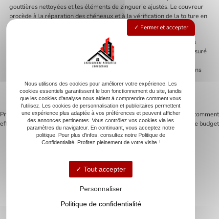
gouttières nettoyées et les éléments de zinguerie ajustés. Le couvreur
procède à la réparation des chéneaux et à la vérification de la toiture en
chaume ou en fibrociment, selon le type de toiture.
Fermer et accepter
L’intervention d’un couvreur expérimenté garantit la conformité des
réparations. Le remplacement des couvertures défectueuses est assuré
selon les normes en vigueur et les particularités régionales. Le
couvreur veille à l’isolation des combles pour réduire les déperditions
énergétiques et assurer une isolation thermique optimale. Une
Nous utilisons des cookies pour améliorer votre expérience. Les
inspection finale vous garantit la qualité du travail effectué et vous
cookies essentiels garantissent le bon fonctionnement du site, tandis
permet de profiter d’un bâtiment solide, sûr et confortable.
que les cookies d'analyse nous aident à comprendre comment vous
l'utilisez. Les cookies de personnalisation et publicitaires permettent
une expérience plus adaptée à vos préférences et peuvent afficher
Previous:
Comment démousser
Next:
Refaire toiture prix : comment
des annonces pertinentes. Vous contrôlez vos cookies via les
efficacement votre toiture
évaluer votre budget
Navigation
paramètres du navigateur. En continuant, vous acceptez notre
politique. Pour plus d'infos, consultez notre Politique de
Confidentialité. Profitez pleinement de votre visite !
de
l’article
Tout accepter
Accueil
Personnaliser
Couverture
Zinguerie
Politique de confidentialité
Rénovation de toiture