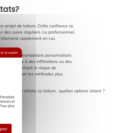
tats?
un projet de toiture. Cette confiance se
 des suivis réguliers. Le professionnel
’intervenir rapidement en cas
et accepter
seils et recommandations personnalisés
risques liés à des infiltrations ou des
nfusion et réduit le risque de
nes, surpassant les méthodes plus
:
Aides pour refaire sa toiture : quelles options choisir ?
d'analyse
rences et
Pour plus
pannage
Nos
pter