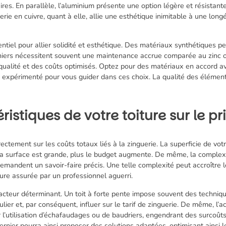
es. En parallèle, l’aluminium présente une option légère et résistante,
rie en cuivre, quant à elle, allie une esthétique inimitable à une longév
ntiel pour allier solidité et esthétique. Des matériaux synthétiques pe
rniers nécessitent souvent une maintenance accrue comparée au zinc o
qualité et des coûts optimisés. Optez pour des matériaux en accord a
 expérimenté pour vous guider dans ces choix. La qualité des éléments
istiques de votre toiture sur le pr
irectement sur les coûts totaux liés à la zinguerie. La superficie de vo
a surface est grande, plus le budget augmente. De même, la complexité
emandent un savoir-faire précis. Une telle complexité peut accroître l
ure assurée par un professionnel aguerri.
facteur déterminant. Un toit à forte pente impose souvent des technique
lier et, par conséquent, influer sur le tarif de zinguerie. De même, l’ac
r l’utilisation d’échafaudages ou de baudriers, engendrant des surcoûts
rnier pourra ainsi proposer des solutions adaptées, optimisant ainsi l