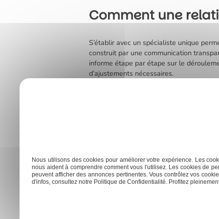
Comment une relatio
S’établir avec un spécialiste unique perme
construit par une communication transpare
informe étape par étape sur le dérouleme
d’ajustements nécessaires.
Un lien de confiance avec un professionne
pour un résultat en adéquation avec vos at
dommages futurs, renforçant l’efficacité d
communication défaillante entre plusieur
dispersées.
Previous:
Astuces pour refaire la toiture : ce qu’il faut 
Nous utilisons des cookies pour améliorer votre expérience. Les cooki
Navigation
nous aident à comprendre comment vous l'utilisez. Les cookies de per
peuvent afficher des annonces pertinentes. Vous contrôlez vos cookies
de
d'infos, consultez notre Politique de Confidentialité. Profitez pleinement 
l’article