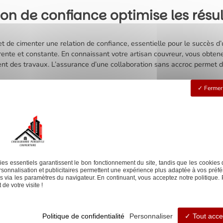
n de confiance optimise les résul
t de cimenter une relation de confiance, essentielle pour le succès d’
nte et constante. En connaissant votre artisan couvreur, vous obtenez
nt des travaux. L’assurance d’une collaboration sans accroc permet d
Fermer 
l facilite la prise de décisions avisées et rapides. Vous recevez con
tentes. Cette collaboration étroite vous alerte aussi sur de potentiels 
es solutions mises en place. Opter pour un seul intervenant évite la co
s parties. Cette méthode garantit donc des résultats fiables et péren
savoir
Next
es essentiels garantissent le bon fonctionnement du site, tandis que les cookies 
sonnalisation et publicitaires permettent une expérience plus adaptée à vos préfé
 via les paramètres du navigateur. En continuant, vous acceptez notre politique. 
de votre visite !
Rénovation de
Nettoyage de
Dé
Politique de confidentialité
Personnaliser
Tout acce