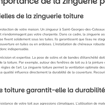
portance de la zinguerie po
elles de la zinguerie toiture
 protection de votre maison. Un
zingueur à Saint-Georges-des-Coteaux
nt n’endommagent pas votre charpente. Dans ce cadre, la zinguerie a
 se fixent solidement sous les tuiles. Ils garantissent que l’eau ne stag
ouverture en tuiles ou en ardoises. L’installation de chéneaux robustes 
donc indispensable.
récision et expertise. La pose de solins et de bandes d’étanchéité doit
 la toiture. Par exemple, autour des fenêtres de toit ou à la jointure 
 règles de l’art. La zinguerie toiture permet la ventilation optimale d
sa qualité influence directement la durabilité de la couverture. Recour
 toiture garantit-elle la durabilit
ésistance de votre toit aux agressions climatiques. L’utilisation de ma