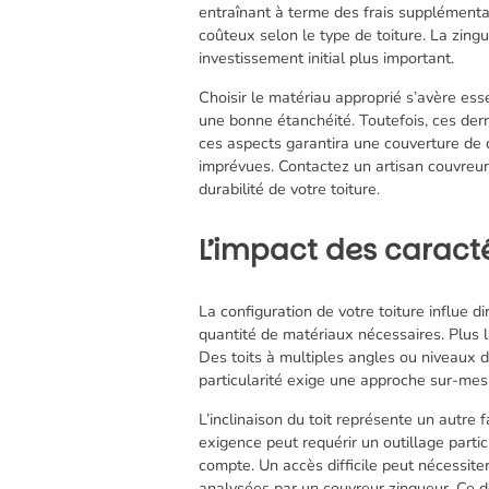
entraînant à terme des frais supplémentair
coûteux selon le type de toiture. La zingue
investissement initial plus important.
Choisir le matériau approprié s’avère esse
une bonne étanchéité. Toutefois, ces de
ces aspects garantira une couverture de 
imprévues. Contactez un artisan couvreur
durabilité de votre toiture.
L’impact des caractér
La configuration de votre toiture influe d
quantité de matériaux nécessaires. Plus l
Des toits à multiples angles ou niveaux d
particularité exige une approche sur-mes
L’inclinaison du toit représente un autre 
exigence peut requérir un outillage particu
compte. Un accès difficile peut nécessite
analysées par un couvreur zingueur. Ce de