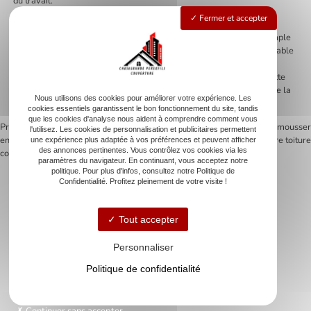
du travail.
Fermer et accepter
Éviter la multitude de devis évite également les conflits de
responsabilité. En cas de problème, savoir qui contacter devient simple
et direct. Le couvreur zingueur reste l’interlocuteur unique, responsable
de l’ensemble du projet. Cette centralisation renforce le suivi et la
qualité du service rendu. La tranquillité d’esprit obtenue grâce à cette
approche dépasse largement l’intérêt des économies potentielles de la
Nous utilisons des cookies pour améliorer votre expérience. Les
multi-consultation.
cookies essentiels garantissent le bon fonctionnement du site, tandis
que les cookies d'analyse nous aident à comprendre comment vous
Previous:
Comment choisir la meilleure
Next:
Comment démousser
l'utilisez. Les cookies de personnalisation et publicitaires permettent
entreprise pour vos travaux de
efficacement votre toiture
une expérience plus adaptée à vos préférences et peuvent afficher
Navigation
des annonces pertinentes. Vous contrôlez vos cookies via les
couverture zinguerie
paramètres du navigateur. En continuant, vous acceptez notre
de
politique. Pour plus d'infos, consultez notre Politique de
Confidentialité. Profitez pleinement de votre visite !
l’article
Tout accepter
Accueil
Personnaliser
Couverture
Zinguerie
Politique de confidentialité
Rénovation de toiture
Nettoyage de toiture
Continuer sans accepter