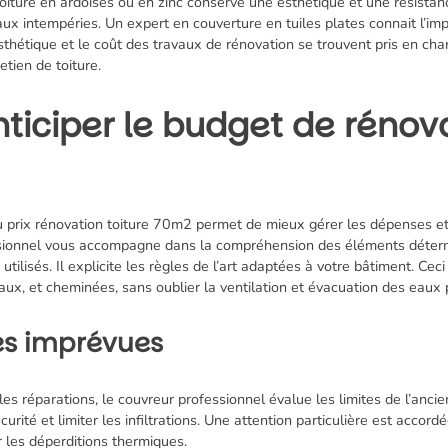
toiture en ardoises ou en zinc conserve une esthétique et une résistan
aux intempéries. Un expert en couverture en tuiles plates connait l’i
l’esthétique et le coût des travaux de rénovation se trouvent pris en c
etien de toiture.
ticiper le budget de rénova
 prix rénovation toiture 70m2 permet de mieux gérer les dépenses et p
essionnel vous accompagne dans la compréhension des éléments déter
tilisés. Il explicite les règles de l’art adaptées à votre bâtiment. Ceci
, et cheminées, sans oublier la ventilation et évacuation des eaux p
ses imprévues
les réparations, le couvreur professionnel évalue les limites de l’anci
urité et limiter les infiltrations. Une attention particulière est acco
 les déperditions thermiques.