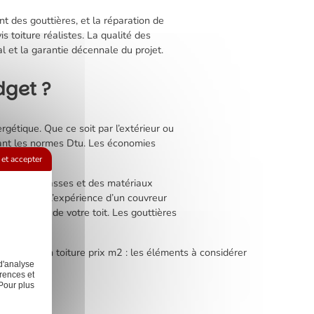
nt des gouttières, et la réparation de
 toiture réalistes. La qualité des
l et la garantie décennale du projet.
dget ?
étique. Que ce soit par l’extérieur ou
ctant les normes Dtu. Les économies
et accepter
inc, des terrasses et des matériaux
es travaux. L’expérience d’un couvreur
 durabilité de votre toit. Les gouttières
xt:
Révision toiture prix m2 : les éléments à considérer
d'analyse
rences et
Pour plus