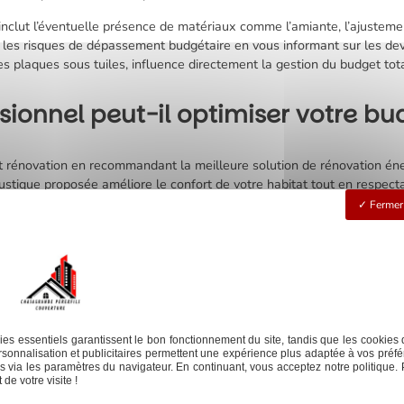
 inclut l’éventuelle présence de matériaux comme l’amiante, l’ajusteme
t les risques de dépassement budgétaire en vous informant sur les devis
es plaques sous tuiles, influence directement la gestion du budget tota
onnel peut-il optimiser votre bu
 rénovation en recommandant la meilleure solution de rénovation énerg
 acoustique proposée améliore le confort de votre habitat tout en respe
x type crédit d’impôt s’intègrent à votre plan de financement.
Fermer 
sur les rénovations futures grâce à une solide étude de la toiture en z
is toiture unique et clair offre une meilleure compréhension du prix d
es pour la pose de toiture ou la rénovation de charpente nécessaire à la
 prévues s’ajoutent à un projet de qualité supérieure.
re au m2
Ne
es essentiels garantissent le bon fonctionnement du site, tandis que les cookies 
sonnalisation et publicitaires permettent une expérience plus adaptée à vos préfé
 via les paramètres du navigateur. En continuant, vous acceptez notre politique. 
de votre visite !