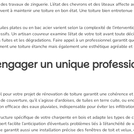
 des travaux de zinguerie. L’état des chevrons et des liteaux affecte au
vent à maintenir une toiture en bon état. Une toiture bien entretenu
uiles plates ou en bac acier varient selon la complexité de l’interventi
essifs. Un artisan couvreur examine l’état de votre toit avant toute déc
s fuites et les dégradations. Faire appel à un professionnel garantit q
lement une toiture étanche mais également une esthétique agréable et 
engager un unique professi
 pour votre projet de rénovation de toiture garantit une cohérence et
de couverture, qu’il s’agisse d’ardoises, de tuiles en terre cuite, ou en
n efficace des eaux pluviales, indispensable pour éviter les infiltratio
cture spécifique de votre charpente en bois et adapte les types de c
t facilite l’anticipation d’éventuels problèmes liés à l’étanchéité de vot
 garantit aussi une installation précise des fenêtres de toit et velux, 