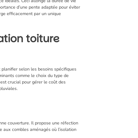
ce idéales. Ceci allonge la durée de vie
mportance d’une pente adaptée pour éviter
harge efficacement par un unique
tion toiture
lanifier selon les besoins spécifiques
minants comme le choix du type de
 est crucial pour gérer le coût des
luviales.
enne couverture. Il propose une réfection
rdée aux combles aménagés où l’isolation