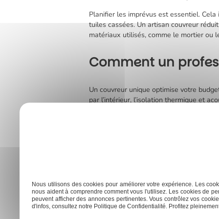
Planifier les imprévus est essentiel. Cela
tuiles cassées. Un artisan couvreur rédui
matériaux utilisés, comme le mortier ou l
Comment un professi
Un couvreur unique optimise votre budget
par l’intérieur, l’isolation thermique et
d’énergie et possibles allègements fiscau
Vous bénéficiez aussi d’une anticipation 
synthétiques ou naturels. De plus, un dev
zingueur respecte les tarifs horaires just
efficaces et les éventuelles surélévations
Previous:
Facteurs influençant le tarif nettoyage toitu
Nous utilisons des cookies pour améliorer votre expérience. Les cooki
Navigation
nous aident à comprendre comment vous l'utilisez. Les cookies de per
peuvent afficher des annonces pertinentes. Vous contrôlez vos cookies
de
d'infos, consultez notre Politique de Confidentialité. Profitez pleinement 