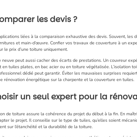
comparer les devis ?
plications liées à la comparaison exhaustive des devis. Souvent, les d
urnitures et main-d’œuvre. Confier vos travaux de couverture à un expe
ur le prix d’une toiture uniquement.
e neuve peut aussi cacher des écarts de prestations. Un couvreur expé
it en tuiles plates, en bac acier ou en toiture végétalisée. L’isolation to
fessionnel dédié peut garantir. Éviter les mauvaises surprises requie
e rénovation énergétique sur la charpente et la couverture en tuiles.
isir un seul expert pour la rénov
n de toiture assure la cohérence du projet du début à la fin. En maîtri
apter le projet. Il conseille sur le type de tuiles, qu’elles soient mécan
t sur l’étanchéité et la durabilité de la toiture.