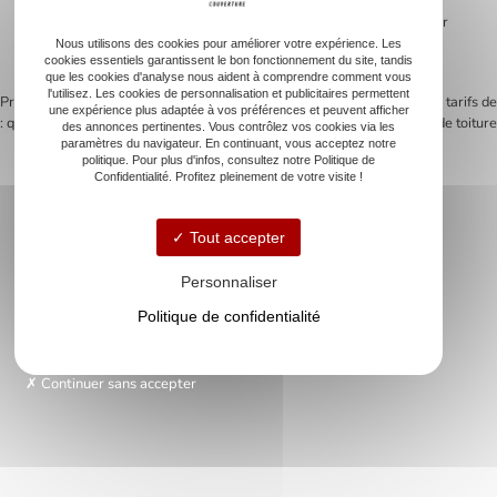
protections et responsabilités engagées. Les professionnels
garantissent aussi une couverture contre les malfaçons grâce à leur
assurance responsabilité civile. Ces assurances préviennent de
Nous utilisons des cookies pour améliorer votre expérience. Les
cookies essentiels garantissent le bon fonctionnement du site, tandis
nombreux litiges possibles, protégeant ainsi votre investissement.
que les cookies d'analyse nous aident à comprendre comment vous
l'utilisez. Les cookies de personnalisation et publicitaires permettent
Previous:
Prix rénovation toiture 70m2
Next:
Comprendre les tarifs de
une expérience plus adaptée à vos préférences et peuvent afficher
: que faut-il prévoir ?
nettoyage de toiture
des annonces pertinentes. Vous contrôlez vos cookies via les
Navigation
paramètres du navigateur. En continuant, vous acceptez notre
politique. Pour plus d'infos, consultez notre Politique de
de
Confidentialité. Profitez pleinement de votre visite !
l’article
Tout accepter
Accueil
Couverture
Personnaliser
Zinguerie
Politique de confidentialité
Rénovation de toiture
Nettoyage de toiture
Dépannage d’urgence
Continuer sans accepter
Nos réalisations
Contact