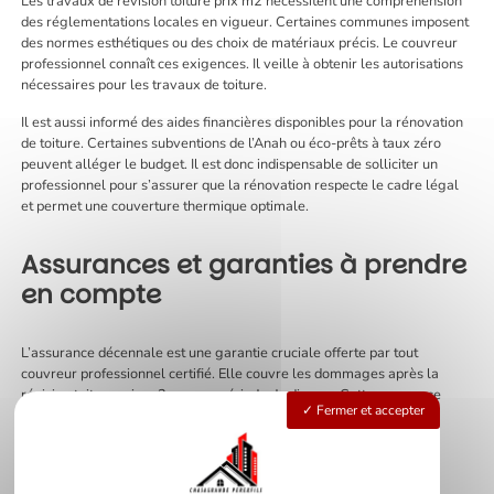
Les travaux de révision toiture prix m2 nécessitent une compréhension
des réglementations locales en vigueur. Certaines communes imposent
des normes esthétiques ou des choix de matériaux précis. Le couvreur
professionnel connaît ces exigences. Il veille à obtenir les autorisations
nécessaires pour les travaux de toiture.
Il est aussi informé des aides financières disponibles pour la rénovation
de toiture. Certaines subventions de l’Anah ou éco-prêts à taux zéro
peuvent alléger le budget. Il est donc indispensable de solliciter un
professionnel pour s’assurer que la rénovation respecte le cadre légal
et permet une couverture thermique optimale.
Assurances et garanties à prendre
en compte
L’assurance décennale est une garantie cruciale offerte par tout
couvreur professionnel certifié. Elle couvre les dommages après la
révision toiture prix m2 sur une période de dix ans. Cette assurance
Fermer et accepter
protège contre les fuites ou autres dégradations compromettant
l’étanchéité ou la structure de la toiture.
Un devis gratuit inclut souvent cette garantie, renseignant sur les